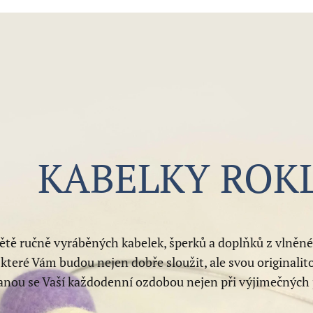
KABELKY ROK
větě ručně vyráběných kabelek, šperků a doplňků z vlněné
které Vám budou nejen dobře sloužit, ale svou originalit
anou se Vaší každodenní ozdobou nejen při výjimečných 