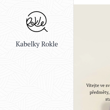
www.kabelkyrokle.cz
Kabelky Rokle
Vítejte ve s
předměty, 
st