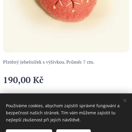
Plstěný jehelníček s výšivkou. Průměr 7 cm.
190,00
Kč
Používáme cookies, abychom zajistili správné fungování a
Cookies
bezpečnost našich stránek. Tím vám můžeme zajistit tu
nejlepší zkušenost při jejich návštěvě.