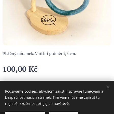
Plstěný náramek. Vnitřní průměr 7,5 cm.
100,00
Kč
Používáme cookies, abychom zajistili správné fungování a
Cookies
bezpečnost našich stránek. Tím vám můžeme zajistit tu
nejlepší zkušenost při jejich návštěvě.