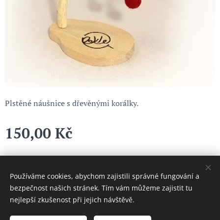
Plstěné náušnice s dřevěnými korálky.
150,00
Kč
Používáme cookies, abychom zajistili správné fungování a
Cookies
bezpečnost našich stránek. Tím vám můžeme zajistit tu
nejlepší zkušenost při jejich návštěvě.