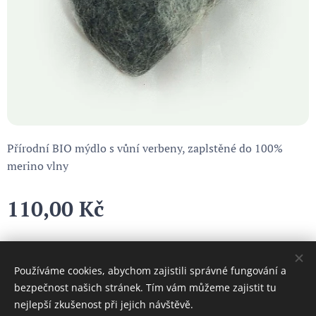
Přírodní BIO mýdlo s vůní verbeny, zaplstěné do 100%
merino vlny
110,00
Kč
Používáme cookies, abychom zajistili správné fungování a
Cookies
bezpečnost našich stránek. Tím vám můžeme zajistit tu
nejlepší zkušenost při jejich návštěvě.