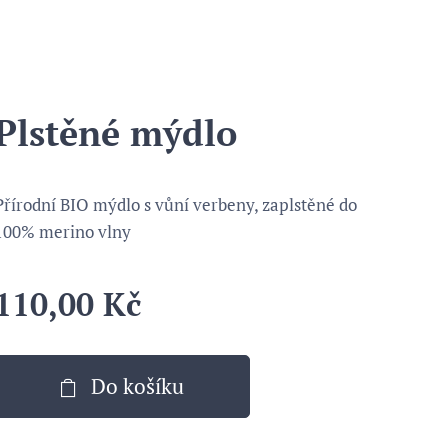
Plstěné mýdlo
Přírodní BIO mýdlo s vůní verbeny, zaplstěné do
100% merino vlny
110,00
Kč
Do košíku