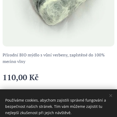
Přírodní BIO mýdlo s vůní verbeny, zaplstěné do 100%
merino vlny
110,00
Kč
Používáme cookies, abychom zajistili správné fungování a
Cookies
bezpečnost našich stránek. Tím vám můžeme zajistit tu
nejlepší zkušenost při jejich návštěvě.