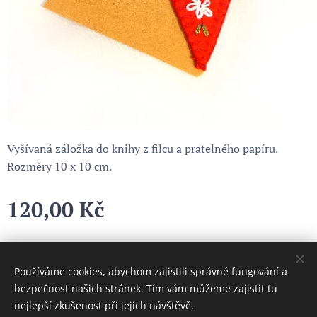
Vyšívaná záložka do knihy z filcu a pratelného papíru.
Rozměry 10 x 10 cm.
120,00
Kč
Používáme cookies, abychom zajistili správné fungování a
Cookies
bezpečnost našich stránek. Tím vám můžeme zajistit tu
nejlepší zkušenost při jejich návštěvě.